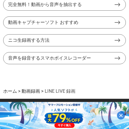
完全無料！動画から音声を抽出する
動画キャプチャーソフト おすすめ
ニコ生録画する方法
音声を録音するスマホボイスレコーダー
ホーム
動画録画
LINE LIVE 録画
サイトマップ
|
サポート
|
プライバシー
|
パートーナー
|
利用規約と条件
Copyright © 2026 Aiseesoft Studio. All Rights Reserved.