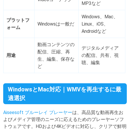
MP3など
Windows、Mac、
プラットフ
Windowsは一般だ
Linux、iOS、
ォーム
Androidなど
動画コンテンツの
デジタルメディア
配信、圧縮、再
用途
の配信、共有、視
生、編集、保存な
聴、編集
ど
WindowsとMac対応｜WMVを再生するに最
適選択
Aiseesoft ブルーレイ プレーヤー
は、高品質な動画再生お
よびメディア管理のニーズに応えるためのプレーヤーソフ
トウェアです。HDおよび4Kビデオに対応し、クリアで鮮明