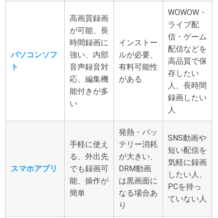
WOWOW・
高画質録画
ライブ配
が可能、長
信・ゲーム
時間録画に
インストー
配信などを
パソコンソフ
強い、内部
ルが必要、
高品質で保
ト
音声録音対
有料可能性
存したい
応、編集機
がある
人、長時間
能付きが多
録画したい
い
人
発熱・バッ
SNS動画や
手軽に使え
テリー消耗
短い配信を
る、外出先
が大きい、
気軽に録画
スマホアプリ
でも録画可
DRM動画
したい人、
能、操作が
は黒画面に
PCを持っ
簡単
なる場合あ
ていない人
り