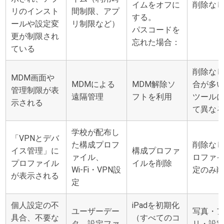
イムをオフに
削除な
リのインスト
間制限、アプ
する。
ールや設定変
リ制限など）
パスコードを
更が制限され
忘れた場合：
ている
削除な
MDM画面や
MDMによる
MDM解除ソ
合が多
管理制限が表
遠隔管理
フトを利用
ツール
示される
て異な
学校が配布し
「VPNとデバ
た構成プロフ
削除な
イス管理」に
構成プロファ
ァイル、
ロファ
プロファイル
イルを削除
Wi‑Fi・VPN設
定のみ
が表示される
定
個人設定の不
iPadを初期化
ユーザーデー
写真・
具合、不要な
（すべてのコ
タ、設定ファ
リ・設