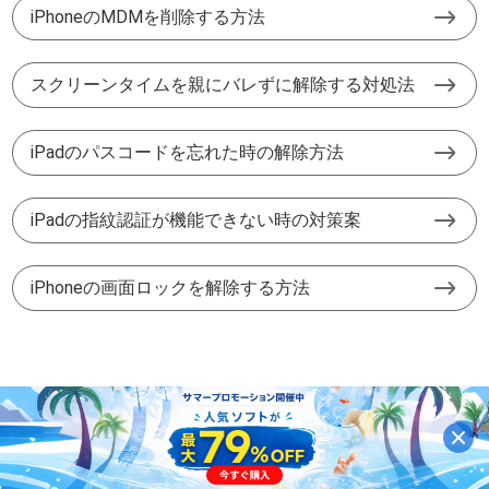
iPhoneのMDMを削除する方法
スクリーンタイムを親にバレずに解除する対処法
iPadのパスコードを忘れた時の解除方法
iPadの指紋認証が機能できない時の対策案
iPhoneの画面ロックを解除する方法
ホーム
iOS ロック解除
iPad 学校 制限解除 裏ワザ
サイトマップ
|
サポート
|
プライバシー
|
パートーナー
|
利用規約と条件