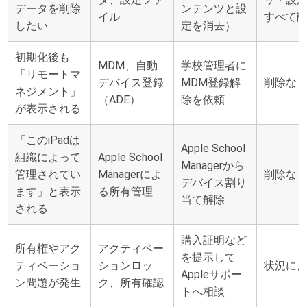
データを削除
ンテンツと設
イル
すべて
したい
定を消去）
初期化後も
MDM、自動
学校管理者に
「リモートマ
デバイス登録
MDM登録解
削除な
ネジメント」
（ADE）
除を依頼
が表示される
「このiPadは
Apple School
組織によって
Apple School
Managerから
管理されてい
Managerによ
削除な
デバイス割り
ます」と表示
る所有管理
当て解除
される
購入証明など
所有権やアク
アクティベー
を提示して
ティベーショ
ションロッ
状況に
Appleサポー
ン問題が発生
ク、所有確認
トへ相談