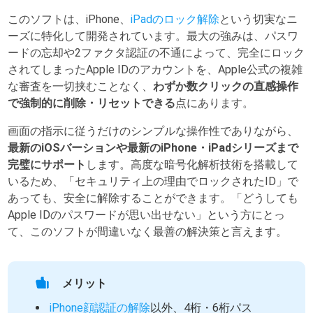
このソフトは、iPhone、
iPadのロック解除
という切実なニ
ーズに特化して開発されています。最大の強みは、パスワ
ードの忘却や2ファクタ認証の不通によって、完全にロック
されてしまったApple IDのアカウントを、Apple公式の複雑
な審査を一切挟むことなく、
わずか数クリックの直感操作
で強制的に削除・リセットできる
点にあります。
画面の指示に従うだけのシンプルな操作性でありながら、
最新のiOSバーションや最新のiPhone・iPadシリーズまで
完璧にサポート
します。高度な暗号化解析技術を搭載して
いるため、「セキュリティ上の理由でロックされたID」で
あっても、安全に解除することができます。「どうしても
Apple IDのパスワードが思い出せない」という方にとっ
て、このソフトが間違いなく最善の解決策と言えます。
メリット
iPhone顔認証の解除
以外、4桁・6桁パス