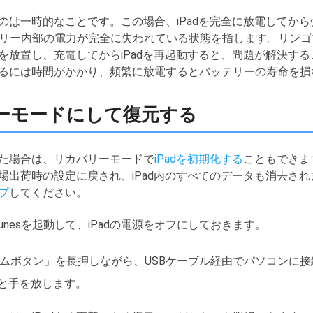
るのは一時的なことです。この場合、iPadを完全に放電してか
リー内部の電力が完全に失われている状態を指します。リンゴ
dを放置し、充電してからiPadを再起動すると、問題が解決す
電するには時間がかかり、頻繁に放電するとバッテリーの寿命を
バリーモードにして復元する
った場合は、リカバリーモードで
iPadを初期化する
こともできま
工場出荷時の設定に戻され、iPad内のすべてのデータも消去さ
プ
してください。
unesを起動して、iPadの電源をオフにしておきます。
ホームボタン」を長押しながら、USBケーブル経由でパソコンに接
ると手を放します。