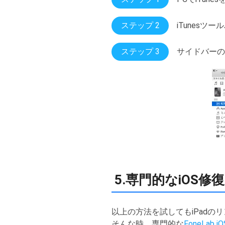
ステップ 2
iTunes
ステップ 3
サイドバーの
5.専門的なiOS
以上の方法を試してもiPadの
そんな時、専門的な
FoneLab 