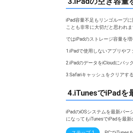
3.iPadの空き容
iPad容量不足もリンゴループ
ことも非常に大切だと思われま
ではiPadのストレージ容量を
1.iPadで使用しないアプリや
2.iPadのデータをiCloudに
3.Safariキャッシュをクリアす
4.iTunesでi
iPadのiOSシステムを最新
になってもiTunesでiPa
ステップ 1
PCでiTun