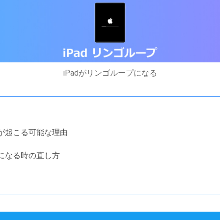
iPadがリンゴループになる
ープが起こる可能な理由
ープになる時の直し方
）