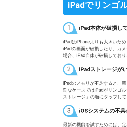
iPadでリン
1
iPad本体が破損し
iPadはiPhoneよりも大
iPadの画面が破損したり、カ
場合、iPad自体が破損してお
2
iPadストレージが
iPadのメモリが不足すると、
刻なケースではiPadがリンゴ
ストレージ」の順にタップして
3
iOSシステムの不具
最新の機能を試すためには、定期