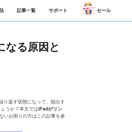
品
記事一覧
サポート
セール
プになる原因と
を繰り返す状態になって、脱出す
しょうか？本文では
iPadがリン
きないお困りの方はこの記事を参