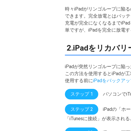
時々iPadがリンゴループに陥
できます。完全放電とはバッテ
充電が完全になくなるまでiPa
単ですが、iPadを完全に放
2.iPadをリカ
iPadが突然リンゴループに陥
この方法を使用するとiPadが
使用する前に
iPadをバックアッ
ステップ 1
パソコンでiT
ステップ 2
iPadの「
「iTunesに接続」が表示され