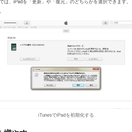
の画面では、iPadを「更新」や「復元」のどちらかを選択できます。
。
iTunesでiPadを初期化する