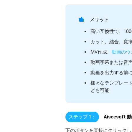
メリット
高い互換性で、10
カット、結合、変
MV作成、
動画のウ
動画字幕または音
動画を出力する前
様々なテンプレー
ども可能
ステップ 1：
Aiseeso
下のボタンを直接にクリックし、