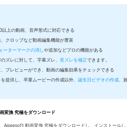
00以上の動画、音声形式に対応できる
換、クロップなど動画編集機能が豊富
ォーターマークの消し
や追加などプロの機能がある
声のズレに対して、字幕ズレ、
音ズレを補正
できます。
に、プレビューができ、動画の編集効果をチェックできる
トを提供し、卒業ムービーの作成以外、
誕生日ビデオの作成
、
ft 動画変換 究極をダウンロード
Aiseesoft 動画変換 究極をダウンロードし、インストー