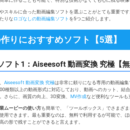
簡単に作ることも可能で、特別な技術がなくても心に残る映像
やスキルに合った動画編集ソフトを選ぶことがとても重要です
たりな
ロゴなしの動画編集ソフト
を5つご紹介します。
作りにおすすめソフト【5選】
ト1：Aiseesoft 動画変換 究極
、
Aiseesoft 動画変換 究極
は非常に頼りになる専用の動画編集
など1000種類以上の動画形式に対応しており、動画へのカット、
。さらに、画質の向上、3D変換、
MV作成
など便利なツールも
業ムービーの使い方
も簡単で、「ツールボックス」でさまざま
使用できます。最も重要なのは、無料で利用するが可能で、ほ
高の形で残すことができると言えます。