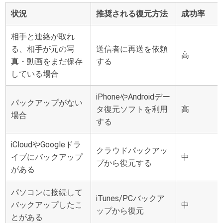
状況
推奨される復元方法
成功率
相手と連絡が取れ
る、相手が元の写
送信者に再送を依頼
高
真・動画をまだ保存
する
している場合
iPhoneやAndroidデー
パックアップがない
タ復元ソフトを利用
高
場合
する
iCloudやGoogleドラ
クラウドパックアッ
イブにバックアップ
中
プから復元する
がある
パソコンに接続して
iTunes/PCバックア
バックアップしたこ
中
ップから復元
とがある