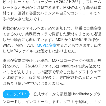
ビットレートやエンコーダー（H.264 / H.265）、フレーム
レートなどを細かく調整できます。MXFのような高品質素
材でも、画質と容量のバランスを自分でコントロールでき
るのが大きな魅力です。
複数のMXFファイルをまとめて追加して、順番に自動変換
できるので、業務用カメラで撮影した素材をまとめて処理
したい場合にも向いています。MXF からMP4に出力ほか、
WMV、MKV、AVI、
MOVに変換
することもできます。出力
したMP4ファイルには透かしはありません。
筆者が実際に検証した結果、MXFはコーデックや構造が複
雑なので、一部のMXFファイルはHandBrakeで読み込めな
いことがあります。この記事で紹介した他のソフトウェア
と比較すると、設定項目が多く、専門家以外の人にとって
はあまり使いやすいとは言えません。
ステップ 1：
公式サイトから最新版HandBrakeをダウ
ンロードし、インストールします。ソフトを起動し、「ソ