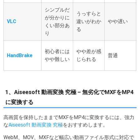
シンプルだ
うっすらと
が分かりに
VLC
違いがわか
やや遅い
くい部分あ
る
り
初心者には
やや差が感
HandBrake
普通
やや難しい
じられる
1、Aiseesoft 動画変換 究極 – 無劣化でMXFをMP4
に変換する
高画質を保持したままでMXFをMP4に変換するには、強力
な
Aiseesoft 動画変換 究極
をおすすめします。
WebM、MOV、MXFなど幅広い動画ファイル形式に対応で