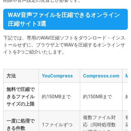
削除や音声設定の見直しが必要です。
WAV音声ファイルを圧縮できるオンライン
圧縮サイト3選
下記では、専用のWAV圧縮ソフトをダウンロード・インス
トールせずに、ブラウザ上でWAVを圧縮するオンラインサ
イトを3つご紹介いたします。
方法
YouCompress
Compresss.com
M
無料で圧縮で
きるファイル
約150MBまで
約150MBまで
約
サイズの上限
複数ファイル対
複
一度に処理で
1ファイルずつ
応（同時処理数
応
きる件数