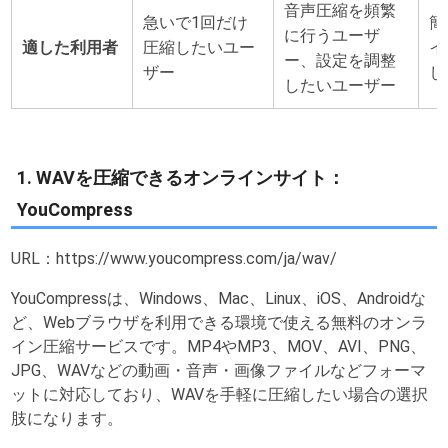
音声圧縮を頻繁
急いで1回だけ
簡
に行うユーザ
適した利用者
圧縮したいユー
イ
ー、設定を調整
ザー
し
したいユーザー
1. WAVを圧縮できるオンラインサイト：
YouCompress
URL：https://www.youcompress.com/ja/wav/
YouCompressは、Windows、Mac、Linux、iOS、Androidな
ど、Webブラウザを利用できる環境で使える無料のオンラ
イン圧縮サービスです。MP4やMP3、MOV、AVI、PNG、
JPG、WAVなどの動画・音声・画像ファイルなどフォーマ
ットに対応しており、WAVを手軽に圧縮したい場合の選択
肢になります。