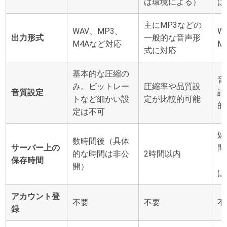
は環境による）
は
主にMP3などの
WAV、MP3、
W
出力形式
一般的な音声形
M4Aなど対応
M
式に対応
基本的な圧縮の
音
み。ビットレー
圧縮率や品質設
音質設定
詳
トなど細かい設
定が比較的可能
的
定は不可
処
数時間後（具体
サーバー上の
間
的な時間は非公
2時間以内
保存時間
（
開）
は
アカウント登
不要
不要
不
録