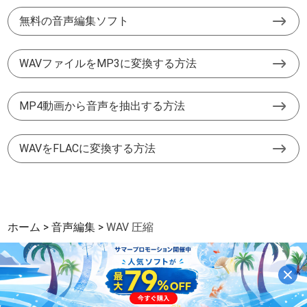
無料の音声編集ソフト
WAVファイルをMP3に変換する方法
MP4動画から音声を抽出する方法
WAVをFLACに変換する方法
ホーム
音声編集
WAV 圧縮
サイトマップ
|
サポート
|
プライバシー
|
パートーナー
|
利用規約と条件
Copyright © 2026 Aiseesoft Studio. All Rights Reserved.