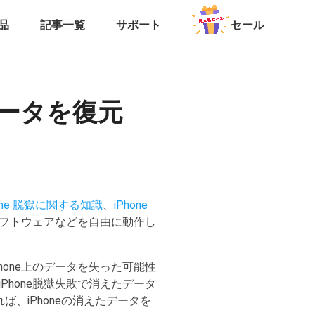
品
記事一覧
サポート
セール
たデータを復元
hone 脱獄に関する知識
、
iPhone
、ソフトウェアなどを自由に動作し
hone上のデータを失った可能性
Phone脱獄失敗で消えたデータ
れば、iPhoneの消えたデータを