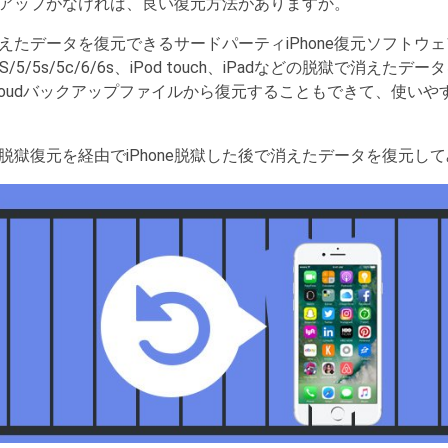
アップがなければ、良い復元方法がありますか。
消えたデータを復元できるサードパーティiPhone復元ソフトウェアを
4/4S/5/5s/5c/6/6s、iPod touch、iPadなどの脱獄で消え
s、iCloudバックアップファイルから復元することもできて、使いや
ne脱獄復元を経由でiPhone脱獄した後で消えたデータを復元し