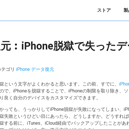
ストア
製
獄 復元︰iPhone脱獄で失っ
 / カテゴリ
iPhone データ復元
one脱獄という文字がよくわかると思います。この前、すでに、
iP
で、iPhoneを脱獄することで、iPhoneの制限を取り除き
り良く自分のデバイスをカスタマイズできます。
っても、うっかりしてiPhone脱獄が失敗になってしまい、iP
e脱獄失敗というひどい目にあったら、どうしますか。どうすればi
獄する前に、iTunes、iCloud経由でバックアップしたことがあ