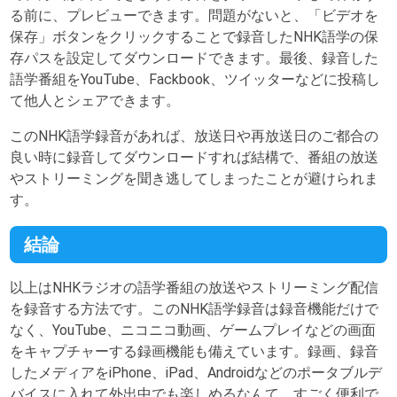
る前に、プレビューできます。問題がないと、「ビデオを
保存」ボタンをクリックすることで録音したNHK語学の保
存パスを設定してダウンロードできます。最後、録音した
語学番組をYouTube、Fackbook、ツイッターなどに投稿し
て他人とシェアできます。
このNHK語学録音があれば、放送日や再放送日のご都合の
良い時に録音してダウンロードすれば結構で、番組の放送
やストリーミングを聞き逃してしまったことが避けられま
す。
結論
以上はNHKラジオの語学番組の放送やストリーミング配信
を録音する方法です。このNHK語学録音は録音機能だけで
なく、YouTube、ニコニコ動画、ゲームプレイなどの画面
をキャプチャーする録画機能も備えています。録画、録音
したメディアをiPhone、iPad、Androidなどのポータブルデ
バイスに入れて外出中でも楽しめるなんて、すごく便利で