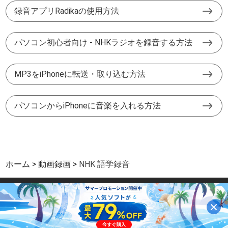
録音アプリRadikaの使用方法
パソコン初心者向け - NHKラジオを録音する方法
MP3をiPhoneに転送・取り込む方法
パソコンからiPhoneに音楽を入れる方法
ホーム
動画録画
NHK 語学録音
サイトマップ
|
サポート
|
プライバシー
|
パートーナー
|
利用規約と条件
Copyright © 2026 Aiseesoft Studio. All Rights Reserved.