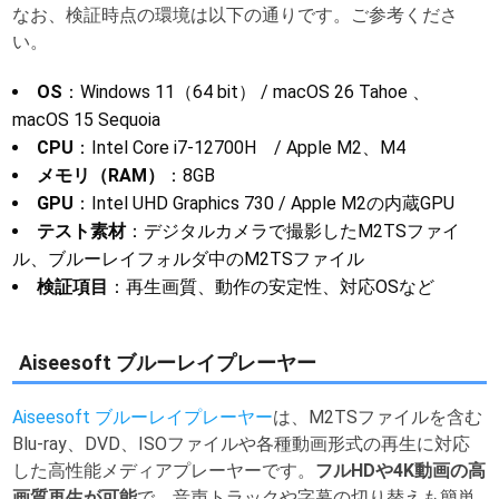
なお、検証時点の環境は以下の通りです。ご参考くださ
い。
OS
：Windows 11（64 bit） / macOS 26 Tahoe 、
macOS 15 Sequoia
CPU
：Intel Core i7-12700H / Apple M2、M4
メモリ（RAM）
：8GB
GPU
：Intel UHD Graphics 730 / Apple M2の内蔵GPU
テスト素材
：デジタルカメラで撮影したM2TSファイ
ル、ブルーレイフォルダ中のM2TSファイル
検証項目
：再生画質、動作の安定性、対応OSなど
Aiseesoft ブルーレイプレーヤー
Aiseesoft ブルーレイプレーヤー
は、M2TSファイルを含む
Blu-ray、DVD、ISOファイルや各種動画形式の再生に対応
した高性能メディアプレーヤーです。
フルHDや4K動画の高
画質再生が可能
で、音声トラックや字幕の切り替えも簡単