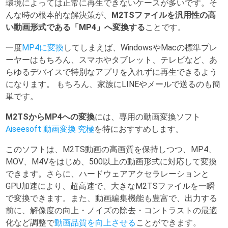
環境によっては正常に再生できないケースが多いです。そ
んな時の根本的な解決策が、
M2TSファイルを汎用性の高
い動画形式である「MP4」へ変換する
ことです。
一度
MP4に変換
してしまえば、WindowsやMacの標準プレ
ーヤーはもちろん、スマホやタブレット、テレビなど、あ
らゆるデバイスで特別なアプリを入れずに再生できるよう
になります。 もちろん、家族にLINEやメールで送るのも簡
単です。
M2TSからMP4への変換
には、専用の動画変換ソフト
Aiseesoft 動画変換 究極
を特におすすめします。
このソフトは、M2TS動画の高画質を保持しつつ、MP4、
MOV、M4Vをはじめ、500以上の動画形式に対応して変換
できます。さらに、ハードウェアアクセラレーションと
GPU加速により、超高速で、大きなM2TSファイルを一瞬
で変換できます。また、動画編集機能も豊富で、出力する
前に、解像度の向上・ノイズの除去・コントラストの最適
化など調整で
動画品質を向上させる
ことができます。