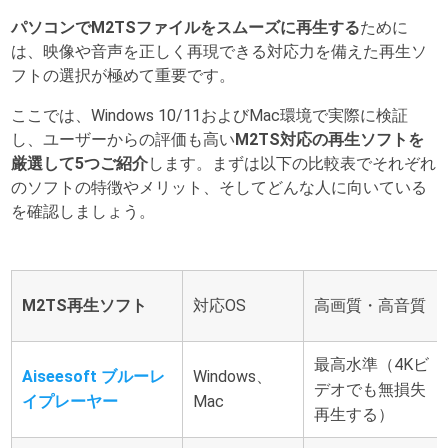
パソコンでM2TSファイルをスムーズに再生する
ために
は、映像や音声を正しく再現できる対応力を備えた再生ソ
フトの選択が極めて重要です。
ここでは、Windows 10/11およびMac環境で実際に検証
し、ユーザーからの評価も高い
M2TS対応の再生ソフトを
厳選して5つご紹介
します。まずは以下の比較表でそれぞれ
のソフトの特徴やメリット、そしてどんな人に向いている
を確認しましょう。
M2TS再生ソフト
対応OS
高画質・高音質
最高水準（4Kビ
Aiseesoft ブルーレ
Windows、
デオでも無損失
イプレーヤー
Mac
再生する）