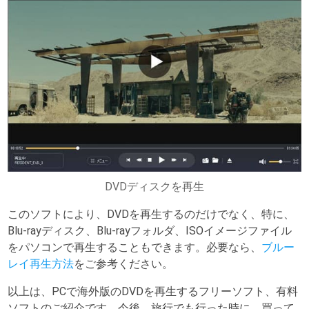
DVDディスクを再生
このソフトにより、DVDを再生するのだけでなく、特に、
Blu-rayディスク、Blu-rayフォルダ、ISOイメージファイル
をパソコンで再生することもできます。必要なら、
ブルー
レイ再生方法
をご参考ください。
以上は、PCで海外版のDVDを再生するフリーソフト、有料
ソフトのご紹介です。今後、旅行でも行った時に、買って