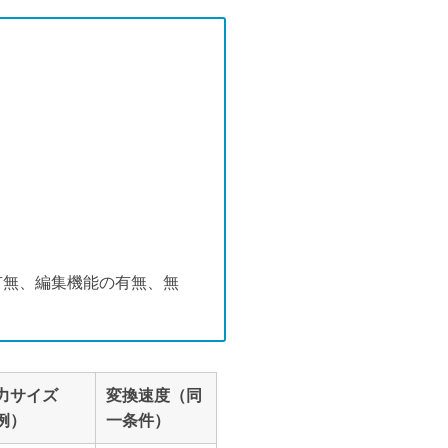
有無、編集機能の有無、無
力サイズ
変換速度（同
例）
一条件）