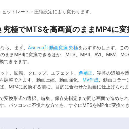
・ビットレート・圧縮設定により変わります。
動画変換 究極でMTSを高画質のままMP4に
いなら、まず、
Aiseesoft 動画変換 究極
をおすすめします。この
ままMP4に変換できるほか、MTS、MP4、AVI、MKV、MOV、
換できるます。
カット、回転、クロップ、エフェクト、
色補正
、字幕の追加や
を調整できます。動画圧縮、動画強化、
MV作成
、動画コラー
ば、MP4に変換する前に、目的に合わせた動画に仕上げられ
で変換形式の選択、編集、保存先指定まで同じ画面で進められ
す。パソコンに不慣れな方でも、すぐにMTSをMP4に変換で