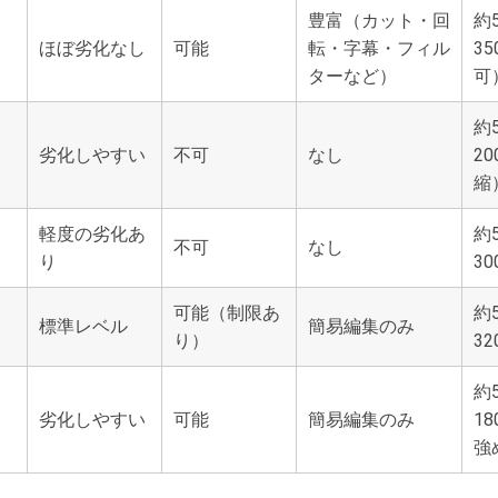
豊富（カット・回
約5
ほぼ劣化なし
可能
転・字幕・フィル
3
ターなど）
可
約5
劣化しやすい
不可
なし
2
縮
軽度の劣化あ
約5
不可
なし
り
30
可能（制限あ
約5
標準レベル
簡易編集のみ
り）
32
約5
劣化しやすい
可能
簡易編集のみ
1
強