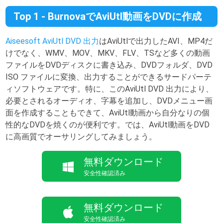
Top 1 - BurnovaでAviUtl動画をDVDに作成
Aiseesoft AviUtl DVD 出力
はAviUtlで出力したAVI、MP4だ
けでなく、WMV、MOV、MKV、FLV、TSなど多くの動画
ファイルをDVDディスクに書き込み、DVDフォルダ、DVD
ISO ファイルに変換、出力することができるサードパーテ
ィソフトウェアです。特に、このAviUtl DVD 出力により、
必要とされるオーディオ、字幕を追加し、DVDメニュー画
面を作成することもできて、AviUtl動画から自分なりの個
性的なDVDを焼くのが便利です。では、AviUtl動画をDVD
に高画質でオーサリングしてみましょう。
無料ダウンロード
安全性確認済み
無料ダウンロード
安全性確認済み