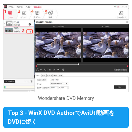
Wondershare DVD Memory
Top 3 - WinX DVD AuthorでAviUtl動画を
DVDに焼く