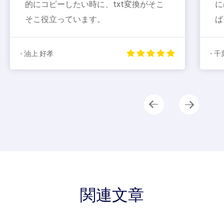
的にコピーしたい時に、txt変換がそこ
にはない
そこ役立っています。
ばそれな
油上 好孝
- 千葉 靖治
関連文章