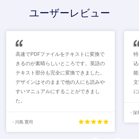
ユーザーレビュー
高速でPDFファイルをテキストに変換で
特にス
きるのが素晴らしいところです。英語の
込むの
テキスト部分も完全に変換できました。
能力は
デザインはそのままで他の人にも読みや
文字を
すいマニュアルにすることができまし
に削減
た。
- 深尾 立
- 川島 寛司