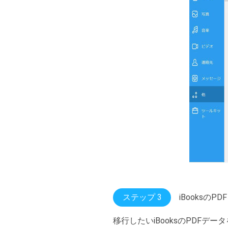
ステップ 3
iBooksのP
移行したいiBooksのPDFデ