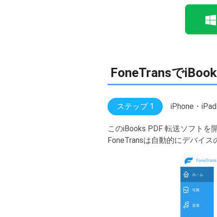
FoneTransでiB
ステップ 1
iPhone・i
このiBooks PDF 転送
FoneTransは自動的にデ