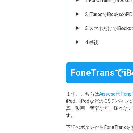
1.FoneTransでiBoo
2.iTunesでiBook
3.スマホだけでiBook
4.最後
FoneTrans
まず、こちらは
Aiseesoft Fone
iPad、iPodなどのiOSデバ
真、動画、音楽など、様々なデ
す。
下記のボタンからFoneTran