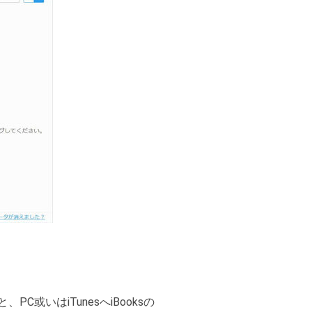
或いはiTunesへiBooksの