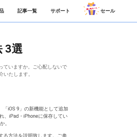
品
記事一覧
サポート
セール
 3選
、困っていますか。ご心配しないで
紹介いたします。
す。「iOS 9」の新機能として追加
Pad・iPhoneに保存してい
うか。
共有する方法を説明致します。ご参