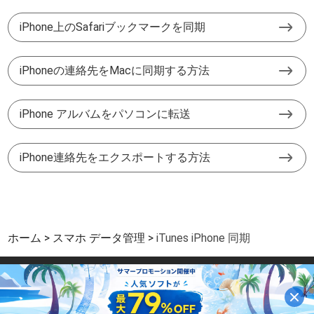
iPhone上のSafariブックマークを同期
iPhoneの連絡先をMacに同期する方法
iPhone アルバムをパソコンに転送
iPhone連絡先をエクスポートする方法
ホーム
スマホ データ管理
iTunes iPhone 同期
サイトマップ
|
サポート
|
プライバシー
|
パートーナー
|
利用規約と条件
Copyright © 2026 Aiseesoft Studio. All Rights Reserved.