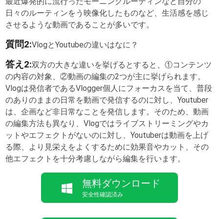
最近爆発的に流行ったモーニングルーティンなど自分の
日々のルーティンをう映像化したものなど、生活感を感じ
させるような動画であることが多いです。
質問2:
VlogとYoutubeの違いはなに？
答え2:
双方の大きな違いを挙げるとすると、①コンテンツ
の内容の対象、②動画の編集の2つが主に挙げられます。
Vlogは発信者であるVlogger個人にフォーカスを当て、普段
のありのままの日常を動画で発信するのに対し、Youtuber
は、企画など非日常なことを発信します。そのため、動画
の編集方法も異なり、Vlogではライブストリーミングやカ
ットやエフェクトがないのに対し、Youtuberは動画を上げ
る際、より見栄えをよくするために効果音やカット、その
他エフェクトを十分考慮しながら編集を行います。
無料ダウンロード
安全性確認済み