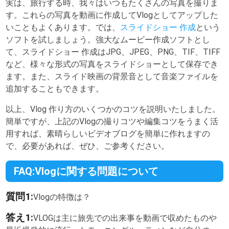
実は、旅行する時、我々はいつもたくさんの写真を撮りま
す。これらの写真を動画に作成してVlogとしてアップした
いこともよくあります。では、
スライドショー 作成
という
ソフトを試しましょう。強大なムービー作成ソフトとし
て、スライドショー 作成はJPG、JPEG、PNG、TIF、TIFF
など、様々な形式の写真をスライドショーとして保存でき
ます。また、スライド映画の背景音として音楽ファイルを
追加することもできます。
以上、Vlog 作り方のいくつかのコツを説明いたしました。
簡単ですが、上記のVlogの撮りコツや編集コツをうまく活
用すれば、素晴らしいビデオブログを簡単に作れますの
で、必要があれば、ぜひ、ご参考ください。
FAQ:Vlogに関する問題について
質問1:
Vlogの特徴は？
答え1:
VLOGは主に旅先での出来事を動画で収めたものや