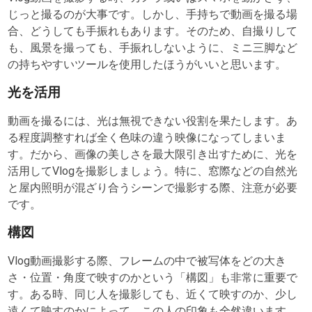
じっと撮るのが大事です。しかし、手持ちで動画を撮る場
合、どうしても手振れもあります。そのため、自撮りして
も、風景を撮っても、手振れしないように、ミニ三脚など
の持ちやすいツールを使用したほうがいいと思います。
光を活用
動画を撮るには、光は無視できない役割を果たします。あ
る程度調整すれば全く色味の違う映像になってしまいま
す。だから、画像の美しさを最大限引き出すために、光を
活用してVlogを撮影しましょう。特に、窓際などの自然光
と屋内照明が混ざり合うシーンで撮影する際、注意が必要
です。
構図
Vlog動画撮影する際、フレームの中で被写体をどの大き
さ・位置・角度で映すのかという「構図」も非常に重要で
す。ある時、同じ人を撮影しても、近くて映すのか、少し
遠くて映すのかによって、この人の印象も全然違います。