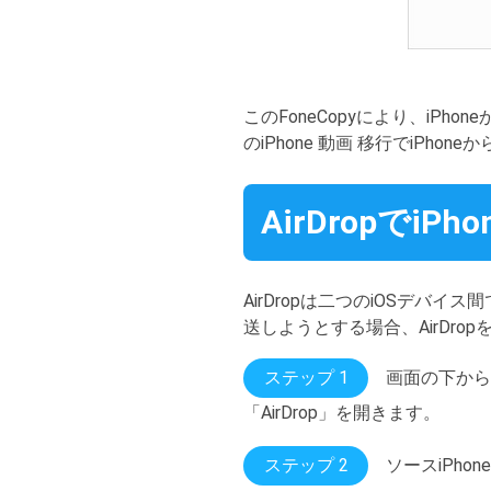
このFoneCopyにより、iP
のiPhone 動画 移行でiPho
AirDropでiP
AirDropは二つのiOSデバ
送しようとする場合、AirDro
ステップ 1
画面の下から
「AirDrop」を開きます。
ステップ 2
ソースiPh