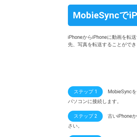
MobieSyncで
iPhoneからiPhoneに動画を
先、写真を転送することができ
ステップ 1
MobieS
パソコンに接続します。
ステップ 2
古いiPhon
さい。