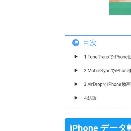
目次
1.FoneTransでiPho
2.MobieSyncでiPh
3.AirDropでiPhone
4.結論
iPhone デー