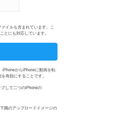
ィアファイルも含まれています。こ
転送することにも対応しています。
honeからiPhoneに動画を転
」機能を有効にすることです。
して二つのiPhoneの
左下隅のアップロードイメージの