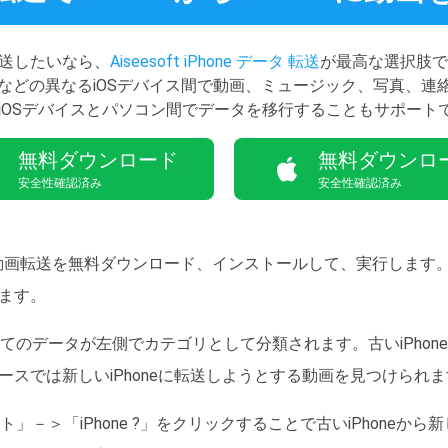
を転送したいなら、
Aiseesoft iPhone データ 転送
が最高な選択肢です
、iPodなどの異なるiOSデバイス間で動画、ミュージック、写真
iOSデバイスとパソコン間でデータを移行することもサポート
無料ダウンロード
無料ダウンロ
安全性確認済み
安全性確認済み
ne 動画転送を無料ダウンロード、インストールして、実行します。
ます。
のすべてのデータが左側でカテゴリとして分類されます。古いiPho
スでは新しいiPhoneに転送しようとする動画を見つけられ
」－＞「iPhone ?」をクリックすることで古いiPhoneから新