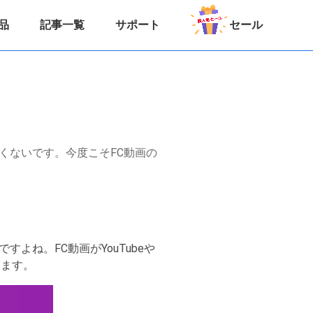
品
記事一覧
サポート
セール
くないです。今度こそFC動画の
ね。FC動画がYouTubeや
します。