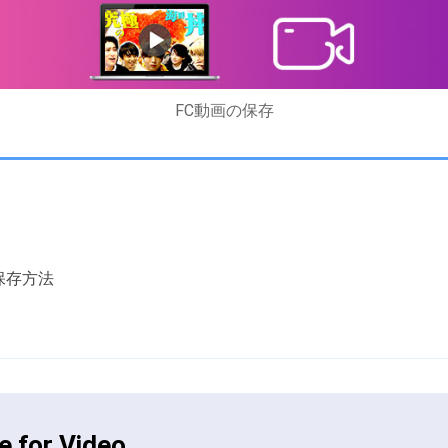
FC動画の保存
保存方法
 for Video