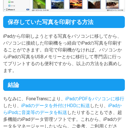
保存していた写真を印刷する方法
iPadから印刷しようとする写真をパソコンに移してから、
パソコンに接続した印刷機をっ経由でiPadの写真を印刷す
ることができます。自宅で印刷機がなければ、パソコンか
らiPadの写真をUSBメモリーとかに移行して専門店に行っ
てプリントするのも便利ですから、以上の方法をお薦めし
ます。
結論
ちなみに、FoneTransにより、
iPadのPDFをパソコンに移行
したり、
iPadのデータを外付けHDDに転送
したり、
iPadか
らiPodに音楽等のデータを転送
したりすることもでき、超
多機能のiPadデータ管理ソフトです。これから、iPadのデ
ータをマネージャーしたいなら、ご参考、ご利用くださ