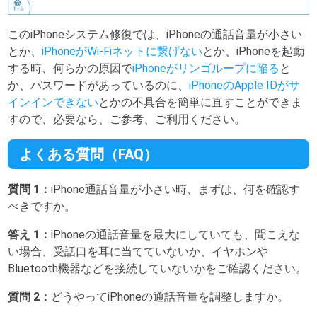
このiPhoneシステム修復では、iPhoneの通話音量が小さい
とか、
iPhoneがWi-Fiネットに繋げない
とか、iPhoneを起動
する時、何らかの原因で
iPhoneがリンゴループに陥る
と
か、パスワードがあっているのに、
iPhoneのApple IDがサ
インインできない
とかの不具合を簡単に直すことができま
すので、必要なら、ご参考、ご利用ください。
よくある質問（FAQ）
質問 1：
iPhone通話音量が小さい時、まずは、何を確認す
べきですか。
答え 1：
iPhoneの通話音量を最大にしていても、聞こえな
い場合、受話口を耳に当てていないか、イヤホンや
Bluetooth機器などを接続していないかをご確認ください。
質問 2：
どうやってiPhoneの通話音量を調整しますか。