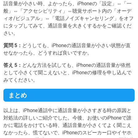
話音量が小さい時、よかったら、iPhoneの「設定」⇔「一
般」⇔「アクセシビリティ」⇔聴覚サポート内の「オーデ
ィオ/ビジュアル」⇔「電話ノイズキャンセリング」をオフ
にタップしてみて、通話音量を大きくするかをご確認くだ
さい。
質問 5：
どうしても、iPhoneの通話音量が小さい状態が直
せなかったら、どうすれば良いですか。
答え 5：
どんな方法を試しても、iPhoneの通話音量が依然
として小さくて聞こえないと、iPhoneの修理を申し込んで
みてください。
まとめ
以上は、iPhone通話中に通話音量が小さすぎる時の原因と
対処法の詳しいご紹介でした。今後、お使いのiPhoneで誰
かに電話をかけている時、通話音量が小さくてよく聞こえ
なかったら、慌てないで、iPhoneのスピーカー口やイヤホ