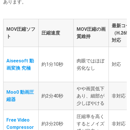
あります。
最新コ
MOV圧縮ソフ
MOV圧縮の画
圧縮速度
（H.265
ト
質維持
対応
Aiseesoft 動
肉眼ではほぼ
約1分10秒
対応
画変換 究極
劣化なし
やや画質低下
Moo0 動画圧
約2分40秒
あり、細部が
非対応
縮器
少しぼやける
圧縮率を高く
Free Video
約3分20秒
するとノイズ
非対応
Compressor