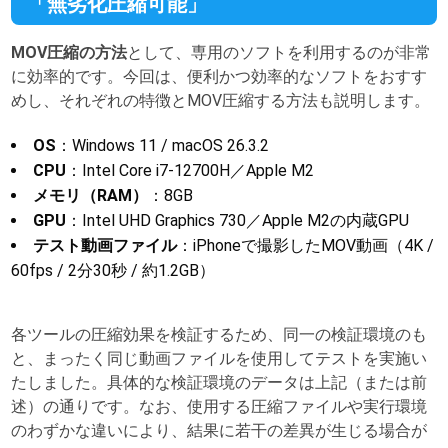
「無劣化圧縮可能」
MOV圧縮の方法
として、専用のソフトを利用するのが非常
に効率的です。今回は、便利かつ効率的なソフトをおすす
めし、それぞれの特徴とMOV圧縮する方法も説明します。
OS
：Windows 11 / macOS 26.3.2
CPU
：Intel Core i7-12700H／Apple M2
メモリ（RAM）
：8GB
GPU
：Intel UHD Graphics 730／Apple M2の内蔵GPU
テスト動画ファイル
：iPhoneで撮影したMOV動画（4K /
60fps / 2分30秒 / 約1.2GB）
各ツールの圧縮効果を検証するため、同一の検証環境のも
と、まったく同じ動画ファイルを使用してテストを実施い
たしました。具体的な検証環境のデータは上記（または前
述）の通りです。なお、使用する圧縮ファイルや実行環境
のわずかな違いにより、結果に若干の差異が生じる場合が