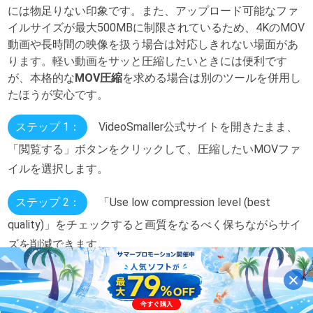
には物足りない印象です。また、アップロード可能なファ
イルサイズが最大500MBに制限されているため、4KのMOV
動画や長時間の映像を扱う場合は対応しきれない場面があ
ります。軽い動画をサッと圧縮したいときには便利です
が、本格的な
MOV圧縮
を求める場合は別のツールを併用し
たほうが安心です。
ステップ 1：
VideoSmaller公式サイトを開きたまま、
「閲覧する」ボタンをクリックして、圧縮したいMOVファ
イルを選択します。
ステップ 2：
「Use low compression level (best
quality)」をチェックすると画質をなるべく保ちながらサイ
ズを削減できます。
ステップ 3：
「動画をアップロード」ボタンをクリッ
クすれば、MOVファイルを圧縮できます。