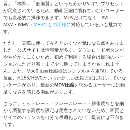
質」「標準」「低画質」といった分かりやすいプリセット
が用意されているため、動画圧縮に慣れていないユーザー
でも直感的に操作できます。MOVだけでなく、AVI・
MKV・WMV・
MP4などの圧縮
に対応している点も魅力で
す。
ただし、実際に使ってみるといくつか気になる点もありま
した。公式サイトは情報量が多く、ダウンロードボタンが
やや分かりにくいため、初めて利用する場合は目的のバー
ジョンにたどり着くまで少し迷ってしまうかもしれませ
ん。また、Moo0 動画圧縮器はシンプルさを重視している
反面、H.265/HEVCといった新しい圧縮方式に対応していな
いケースがあり、最新の
MOV圧縮
を求めるユーザーには物
足りなさを感じる場面があります。
さらに、ビットレート・フレームレート・解像度などを細
かく調整する高度な設定は用意されていないため、画質と
サイズのバランスを自分で最適化したい上級者には不向き
です。