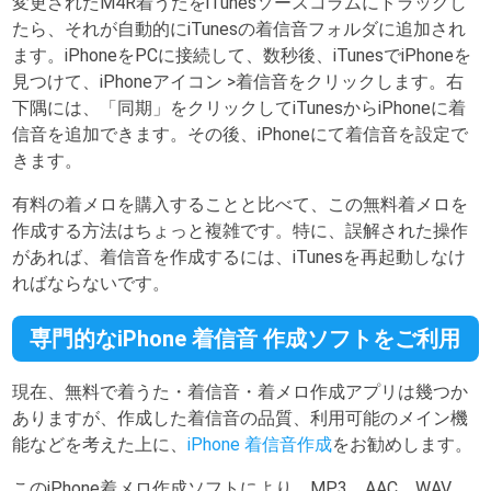
変更されたM4R着うたをiTunesソースコラムにドラッグし
たら、それが自動的にiTunesの着信音フォルダに追加され
ます。iPhoneをPCに接続して、数秒後、iTunesでiPhoneを
見つけて、iPhoneアイコン >着信音をクリックします。右
下隅には、「同期」をクリックしてiTunesからiPhoneに着
信音を追加できます。その後、iPhoneにて着信音を設定で
きます。
有料の着メロを購入することと比べて、この無料着メロを
作成する方法はちょっと複雑です。特に、誤解された操作
があれば、着信音を作成するには、iTunesを再起動しなけ
ればならないです。
専門的なiPhone 着信音 作成ソフトをご利用
現在、無料で着うた・着信音・着メロ作成アプリは幾つか
ありますが、作成した着信音の品質、利用可能のメイン機
能などを考えた上に、
iPhone 着信音作成
をお勧めします。
このiPhone着メロ作成ソフトにより、MP3、AAC、WAV、