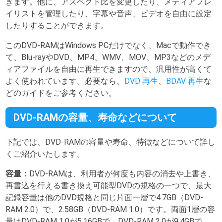
きます。他に、アスペクト比を変更したり、メディアプレ
イリストを管理したり、字幕や音声、ビデオを自由に設定
したりすることができます。
このDVD-RAMはWindows PCだけでなく、Macで動作でき
て、Blu-rayやDVD、MP4、WMV、MOV、MP3などのメデ
ィアファイルを自由に再生できますので、汎用性が高くて
よく使われています。必要なら、
DVD 再生
、
BDAV 再生
な
どのガイドをご参考ください。
DVD-RAMの容量、寿命などについて
下記では、DVD-RAMの容量や寿命、特徴などについて詳し
くご紹介いたします。
容量：
DVD-RAMは、利用者が何度も内容の消去や上書き、
再書込を行える書き換え可能型DVDの規格の一つで、最大
記録容量は他のDVD規格と同じ片面一層で4.7GB（DVD-
RAM 2.0）で、2.58GB（DVD-RAM 1.0）です。両面1層の容
量はDVD-RAM 1.0が5.16GBで、DVD-RAM 2.0が9.4GBで