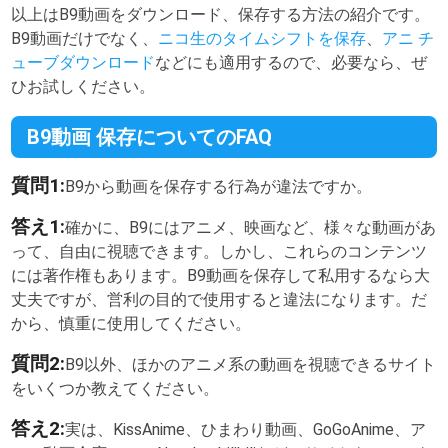
以上はB9動画をダウンロード、保存する方法の紹介です。
B9動画だけでなく、
ニコ生のタイムシフトを保存
、
アニ チ
ューブダウンロード
などにも適用するので、必要なら、ぜ
ひお試しください。
B9動画 保存についてのFAQ
質問1:
B9から動画を保存する行為が違法ですか。
答え1:
確かに、B9にはアニメ、映画など、様々な動画があ
って、自由に視聴できます。しかし、これらのコンテンツ
には著作権もあります。B9動画を保存して私用するなら大
丈夫ですが、営利の目的で使用すると違法になります。だ
から、慎重に使用してください。
質問2:
B9以外、ほかのアニメ系の動画を視聴できるサイト
をいくつか教えてください。
答え2:
実は、KissAnime、ひまわり動画、GoGoAnime、ア