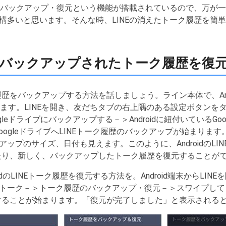
歴のバックアップ・復元という機能が搭載されているので、万が
構多いと思います。そんな時、LINEの消えたトーク履歴を簡
ブにバックアップされたトーク履歴を復
ク履歴をバックアップする方法を話しましょう。ライン本体で、An
できます。LINEを開き、友だちタブの右上隅のある設定ボタン
leドライブにバックアップする－＞Androidに紐付いているGo
らGoogleドライブへLINEトーク履歴のバックアップが始まり
ップのサイズ、日付も見えます。このように、AndroidのLI
くしたり、新しく、バックアップしたトーク履歴を復元することが
roidのLINEトーク履歴を復元する方法を。Android端末からL
トーク－＞トーク履歴のバックアップ・復元－＞スワイプして
復元することが始まります。「復元が完了しました」と表示される