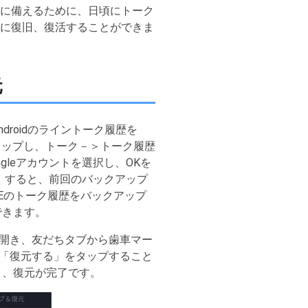
一に備えるために、日頃にトーク
単に復旧、復活することができま
元
droidのライントーク履歴を
をタップし、トーク－＞トーク履歴
ogleアカウントを選択し、OKを
ます。すると、前回のバックアップ
NEのトーク履歴をバックアップ
できます。
INEを開き、友だちタブから歯車マー
「復元する」をタップすること
と、復元が完了です。