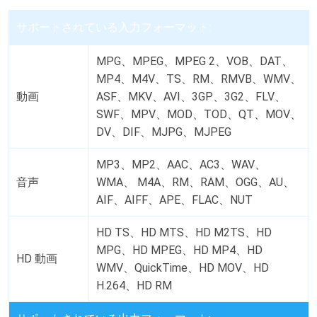
サポートされている入力フォーマット:
MPG、MPEG、MPEG 2、VOB、DAT、
MP4、M4V、TS、RM、RMVB、WMV、
動画
ASF、MKV、AVI、3GP、3G2、FLV、
SWF、MPV、MOD、TOD、QT、MOV、
DV、DIF、MJPG、MJPEG
MP3、MP2、AAC、AC3、WAV、
音声
WMA、 M4A、RM、RAM、OGG、AU、
AIF、AIFF、APE、FLAC、NUT
HD TS、HD MTS、HD M2TS、HD
MPG、HD MPEG、HD MP4、HD
HD 動画
WMV、QuickTime、HD MOV、HD
H.264、HD RM